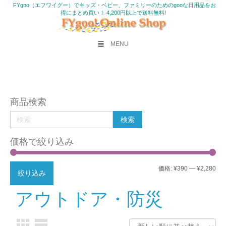
FYgoo（エフワイグー）でキッズ・ベビー、ファミリーのためのgooな日用品をお
得にまとめ買い！ 4,200円以上で送料無料!
MENU
商品検索
価格で絞り込み
最
最
価格:
¥390
—
¥2,280
絞り込み
低
高
アウトドア・防災
価
価
格
格