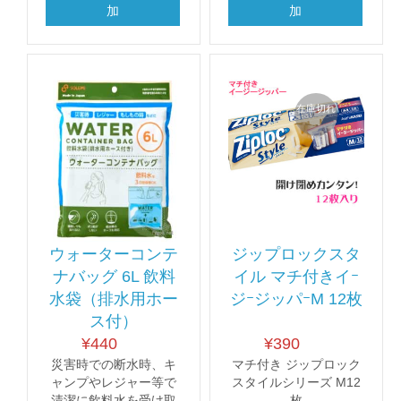
加
加
在庫切れ
ウォーターコンテ
ジップロックスタ
ナバッグ 6L 飲料
イル マチ付きイｰ
水袋（排水用ホー
ジｰジッパｰM 12枚
ス付）
¥
440
¥
390
災害時での断水時、キ
マチ付き ジップロック
ャンプやレジャー等で
スタイルシリーズ M12
清潔に飲料水を受け取
枚