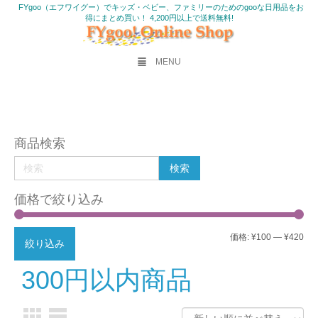
FYgoo（エフワイグー）でキッズ・ベビー、ファミリーのためのgooな日用品をお
得にまとめ買い！ 4,200円以上で送料無料!
MENU
商品検索
価格で絞り込み
最
最
価格:
¥100
—
¥420
絞り込み
低
高
300円以内商品
価
価
格
格