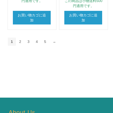
円適用です。
この商品は小物送料500
円適用です。
お買い物カゴに追
お買い物カゴに追
加
加
1
2
3
4
5
→
About Us