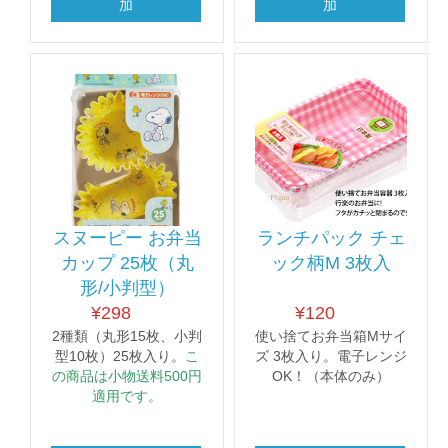
加
加
スヌーピー お弁当
ランチパック チェ
カップ 25枚（丸
ック柄M 3枚入
形/小判型）
¥
298
¥
120
2種類（丸形15枚、小判
使い捨てお弁当箱Mサイ
型10枚）25枚入り。
こ
ズ 3枚入り。電子レンジ
の商品は小物送料500円
OK！（本体のみ）
適用です。