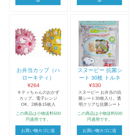
加
加
お弁当カップ（ハ
スヌーピー 抗菌シ
ローキティ）
ート 30枚 トルネ
¥
264
¥
330
キティちゃんのおかず
スヌーピー お弁当の抗
カップ。電子レンジ
菌シート30枚入り。透
OK、2柄各15枚入
明クリアな抗菌シート
この商品は小物送料500
この商品は小物送料500
円適用です。
円適用です。
お買い物カゴに追
お買い物カゴに追