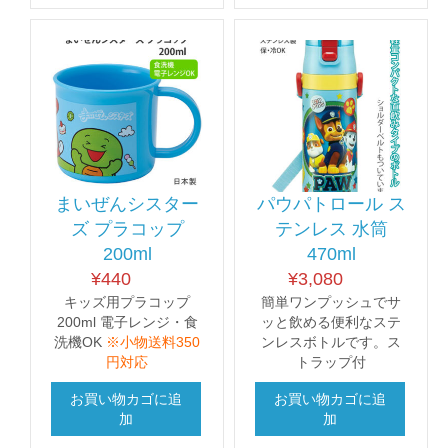
まいぜんシスター
パウパトロール ス
ズ プラコップ
テンレス 水筒
200ml
470ml
¥
440
¥
3,080
キッズ用プラコップ
簡単ワンプッシュでサ
200ml 電子レンジ・食
ッと飲める便利なステ
洗機OK
※小物送料350
ンレスボトルです。ス
円対応
トラップ付
お買い物カゴに追
お買い物カゴに追
加
加