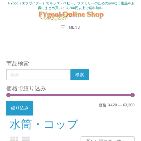
FYgoo（エフワイグー）でキッズ・ベビー、ファミリーのためのgooな日用品をお
得にまとめ買い！ 4,200円以上で送料無料!
MENU
商品検索
価格で絞り込み
最
最
価格:
¥420
—
¥3,300
絞り込み
低
高
水筒・コップ
価
価
格
格