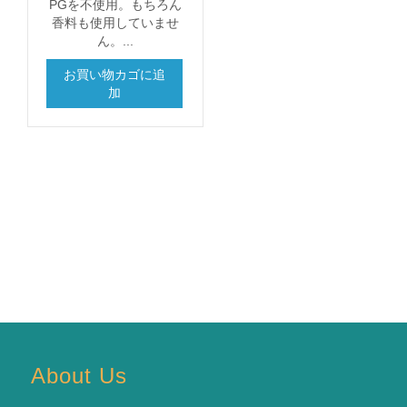
PGを不使用。もちろん
香料も使用していませ
ん。...
お買い物カゴに追
加
About Us