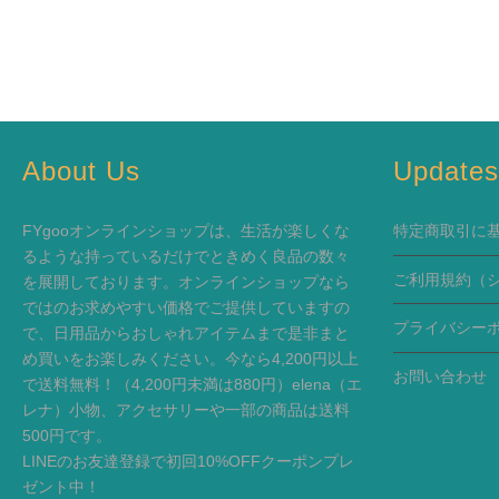
About Us
Update
FYgooオンラインショップは、生活が楽しくな
特定商取引に
るような持っているだけでときめく良品の数々
ご利用規約
（
を展開しております。オンラインショップなら
ではのお求めやすい価格でご提供していますの
プライバシー
で、日用品からおしゃれアイテムまで是非まと
め買いをお楽しみください。今なら4,200円以上
お問い合わせ
で送料無料！（4,200円未満は880円）elena（エ
レナ）小物、アクセサリーや一部の商品は送料
500円です。
LINEのお友達登録で初回10%OFFクーポンプレ
ゼント中！