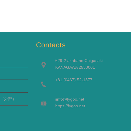
Contacts
629-2 akabane,Chigasaki
KANAGAWA 2530001
+81 (0467) 52-1377
（外部）
i
info@fygoo.net
https://fygoo.net