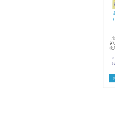
（
ご
ぎ
枚
※
（