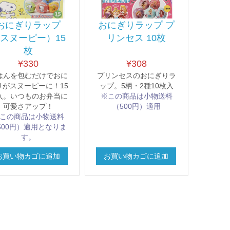
おにぎりラップ
おにぎりラップ プ
スヌーピー）15
リンセス 10枚
枚
¥
330
¥
308
はんを包むだけでおに
プリンセスのおにぎりラ
りがスヌーピーに！15
ップ。5柄・2種10枚入
入。いつものお弁当に
※この商品は小物送料
可愛さアップ！
（500円）適用
この商品は小物送料
500円）適用となりま
す。
お買い物カゴに追加
お買い物カゴに追加