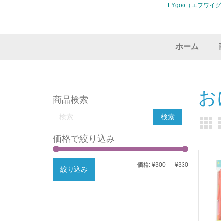
FYgoo（エフワイ
ホーム
お
商品検索
価格で絞り込み
最
最
価格:
¥300
—
¥330
絞り込み
低
高
価
価
格
格