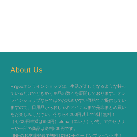
About Us
FYgooオンラインショップは、生活が楽しくなるような持っ
ているだけでときめく良品の数々を展開しております。オン
ラインショップならではのお求めやすい価格でご提供してい
ますので、日用品からおしゃれアイテムまで是非まとめ買い
をお楽しみください。今なら4,200円以上で送料無料！
（4,200円未満は880円）elena（エレナ）小物、アクセサリ
ーや一部の商品は送料500円です。
LINEのお友達登録で初回10%OFFクーポンプレゼント中！