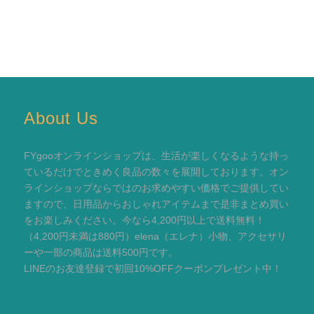
About Us
FYgooオンラインショップは、生活が楽しくなるような持っ
ているだけでときめく良品の数々を展開しております。オン
ラインショップならではのお求めやすい価格でご提供してい
ますので、日用品からおしゃれアイテムまで是非まとめ買い
をお楽しみください。今なら4,200円以上で送料無料！
（4,200円未満は880円）elena（エレナ）小物、アクセサリ
ーや一部の商品は送料500円です。
LINEのお友達登録で初回10%OFFクーポンプレゼント中！