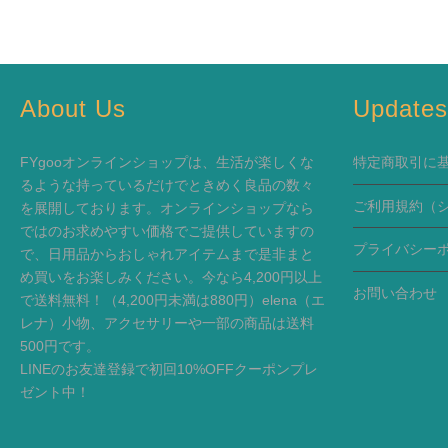
About Us
Update
FYgooオンラインショップは、生活が楽しくな
特定商取引に
るような持っているだけでときめく良品の数々
ご利用規約
（
を展開しております。オンラインショップなら
ではのお求めやすい価格でご提供していますの
プライバシー
で、日用品からおしゃれアイテムまで是非まと
め買いをお楽しみください。今なら4,200円以上
お問い合わせ
で送料無料！（4,200円未満は880円）elena（エ
レナ）小物、アクセサリーや一部の商品は送料
500円です。
LINEのお友達登録で初回10%OFFクーポンプレ
ゼント中！