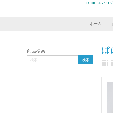
FYgoo（エフワイ
ホーム
ぱ
商品検索