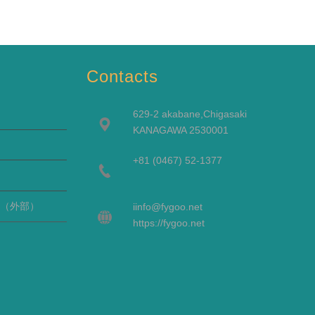
Contacts
629-2 akabane,Chigasaki
KANAGAWA 2530001
+81 (0467) 52-1377
（外部）
i
info@fygoo.net
https://fygoo.net