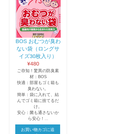
BOS おむつが臭わ
ない袋（ロングサ
イズ30枚入り）
¥
480
ご存知！驚異の防臭素
材：BOS
快適：部屋もゴミ箱も
臭わない。
簡単：袋に入れて、結
んでゴミ箱に捨てるだ
け。
安心：菌も通さないか
ら安心！...
お買い物カゴに追