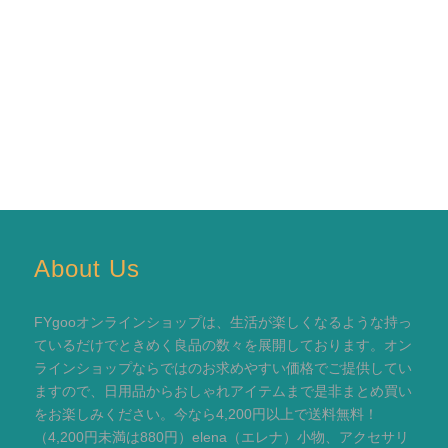
About Us
FYgooオンラインショップは、生活が楽しくなるような持っ
ているだけでときめく良品の数々を展開しております。オン
ラインショップならではのお求めやすい価格でご提供してい
ますので、日用品からおしゃれアイテムまで是非まとめ買い
をお楽しみください。今なら4,200円以上で送料無料！
（4,200円未満は880円）elena（エレナ）小物、アクセサリ