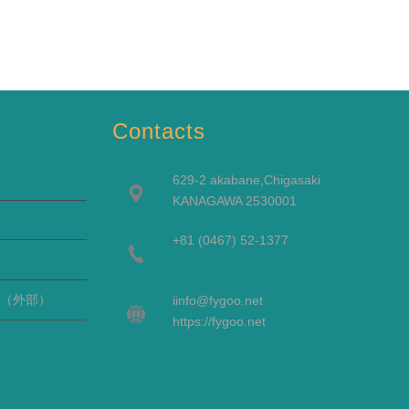
Contacts
629-2 akabane,Chigasaki
KANAGAWA 2530001
+81 (0467) 52-1377
（外部）
i
info@fygoo.net
https://fygoo.net