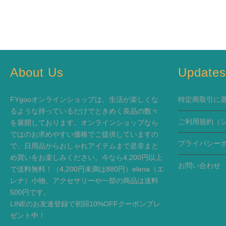
About Us
Update
FYgooオンラインショップは、生活が楽しくな
特定商取引に
るような持っているだけでときめく良品の数々
ご利用規約
（
を展開しております。オンラインショップなら
ではのお求めやすい価格でご提供していますの
プライバシー
で、日用品からおしゃれアイテムまで是非まと
め買いをお楽しみください。今なら4,200円以上
お問い合わせ
で送料無料！（4,200円未満は880円）elena（エ
レナ）小物、アクセサリーや一部の商品は送料
500円です。
LINEのお友達登録で初回10%OFFクーポンプレ
ゼント中！