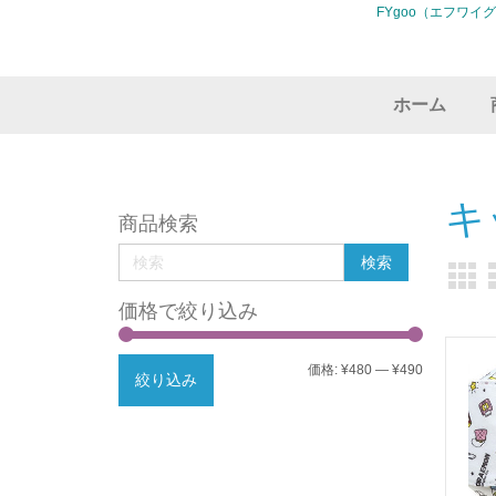
FYgoo（エフワイ
ホーム
キ
商品検索
価格で絞り込み
最
最
価格:
¥480
—
¥490
絞り込み
低
高
価
価
格
格