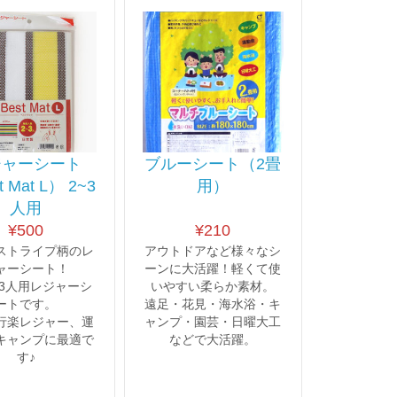
ジャーシート
ブルーシート（2畳
 Mat L） 2~3
用）
人用
¥
500
¥
210
ストライプ柄のレ
アウトドアなど様々なシ
ャーシート！
ーンに大活躍！軽くて使
〜3人用レジャーシ
いやすい柔らか素材。
ートです。
遠足・花見・海水浴・キ
行楽レジャー、運
ャンプ・園芸・日曜大工
キャンプに最適で
などで大活躍。
す♪