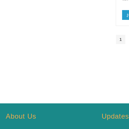
1
About Us
Update