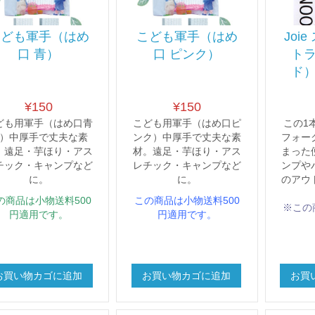
こども軍手（はめ
こども軍手（はめ
Joi
口 青）
口 ピンク）
ト
ド
¥
150
¥
150
ども用軍手（はめ口青
こども用軍手（はめ口ピ
この1
）中厚手で丈夫な素
ンク）中厚手で丈夫な素
フォー
。遠足・芋ほり・アス
材。遠足・芋ほり・アス
まった
チック・キャンプなど
レチック・キャンプなど
ンプや
に。
に。
のアウ
の商品は小物送料500
この商品は小物送料500
※この
円適用です。
円適用です。
お買い物カゴに追加
お買い物カゴに追加
お買