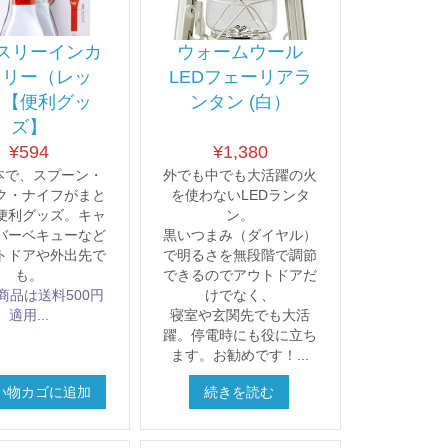
e スリーインカ
ウォームウール
ラリー（レッ
LEDフェーリアラ
）【便利グッ
ンタン (白）
ズ】
¥
594
¥
1,380
本で、スプーン・
外でも中でも大活躍の火
ク・ナイフがまと
を使わないLEDランタ
便利グッズ。キャ
ン。
バーベキューなど
黒いつまみ（ダイヤル）
トドアや外出先で
で明るさを無段階で調節
も。
できるのでアウトドアだ
商品は送料500円
けでなく、
適用...
寝室や玄関先でも大活
躍。停電時にも役に立ち
ます。お勧めです！...
い物カゴに追加
続きを読む