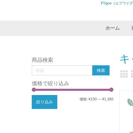
FYgoo（エフワイ
ホーム
キ
商品検索
価格で絞り込み
最
最
価格:
¥150
—
¥1,380
絞り込み
低
高
価
価
格
格