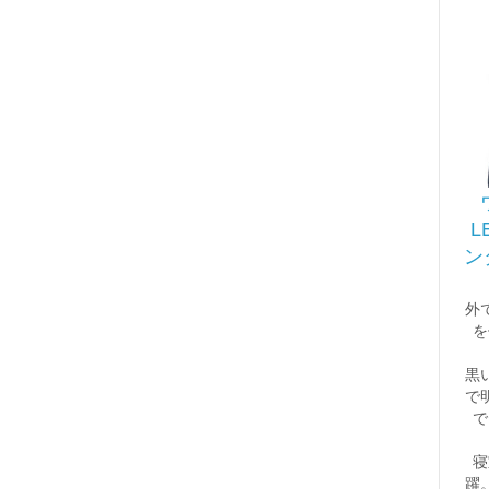
L
ン
外
を
黒
で
で
寝
躍