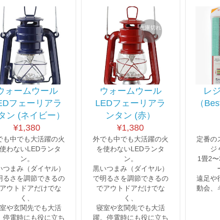
在庫切れ
ウォームウール
ウォームウール
レ
EDフェーリアラ
LEDフェーリアラ
（Best
タン (ネイビー）
ンタン (赤）
¥
1,380
¥
1,380
でも中でも大活躍の火
外でも中でも大活躍の火
定番の
使わないLEDランタ
を使わないLEDランタ
ジ
ン。
ン。
1畳2
いつまみ（ダイヤル）
黒いつまみ（ダイヤル）
明るさを調節できるの
で明るさを調節できるの
遠足や
アウトドアだけでな
でアウトドアだけでな
動会、
く、
く、
室や玄関先でも大活
寝室や玄関先でも大活
。停電時にも役に立ち
躍。停電時にも役に立ち