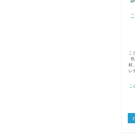
こ
色
材
レ
こ