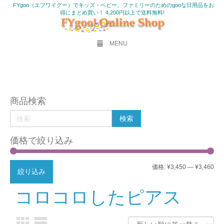
FYgoo（エフワイグー）でキッズ・ベビー、ファミリーのためのgooな日用品をお
得にまとめ買い！ 4,200円以上で送料無料!
MENU
商品検索
価格で絞り込み
最
最
価格:
¥3,450
—
¥3,460
絞り込み
低
高
コロコロしたピアス
価
価
格
格