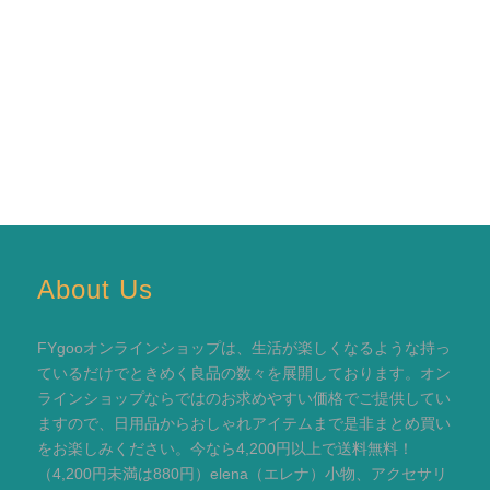
About Us
FYgooオンラインショップは、生活が楽しくなるような持っ
ているだけでときめく良品の数々を展開しております。オン
ラインショップならではのお求めやすい価格でご提供してい
ますので、日用品からおしゃれアイテムまで是非まとめ買い
をお楽しみください。今なら4,200円以上で送料無料！
（4,200円未満は880円）elena（エレナ）小物、アクセサリ