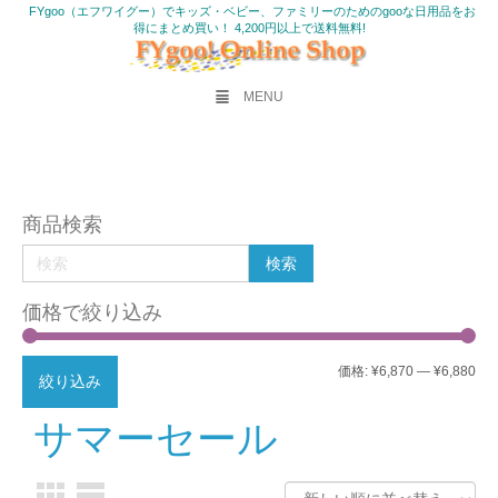
FYgoo（エフワイグー）でキッズ・ベビー、ファミリーのためのgooな日用品をお
得にまとめ買い！ 4,200円以上で送料無料!
MENU
商品検索
価格で絞り込み
最
最
価格:
¥6,870
—
¥6,880
絞り込み
低
高
サマーセール
価
価
格
格