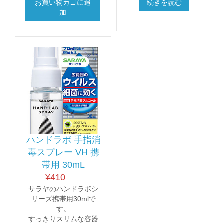
お買い物カゴに追
続きを読む
加
ハンドラボ 手指消
毒スプレー VH 携
帯用 30mL
¥
410
サラヤのハンドラボシ
リーズ携帯用30mlで
す。
すっきりスリムな容器