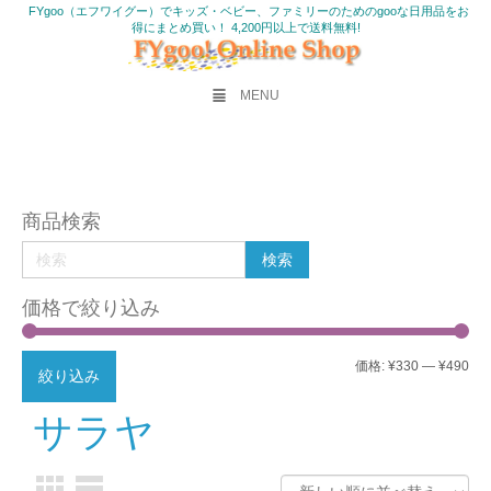
FYgoo（エフワイグー）でキッズ・ベビー、ファミリーのためのgooな日用品をお
得にまとめ買い！ 4,200円以上で送料無料!
MENU
商品検索
価格で絞り込み
最
最
価格:
¥330
—
¥490
絞り込み
低
高
サラヤ
価
価
格
格