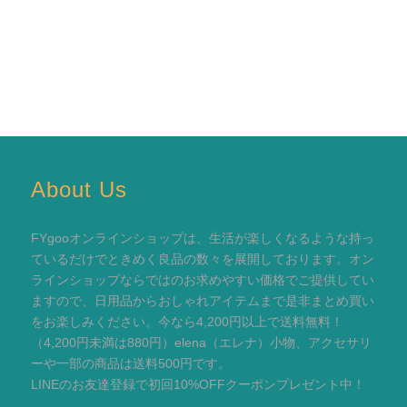
About Us
FYgooオンラインショップは、生活が楽しくなるような持っ
ているだけでときめく良品の数々を展開しております。オン
ラインショップならではのお求めやすい価格でご提供してい
ますので、日用品からおしゃれアイテムまで是非まとめ買い
をお楽しみください。今なら4,200円以上で送料無料！
（4,200円未満は880円）elena（エレナ）小物、アクセサリ
ーや一部の商品は送料500円です。
LINEのお友達登録で初回10%OFFクーポンプレゼント中！