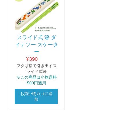
スライド式 箸 ダ
イナソー スケータ
ー
¥
390
フタは指で引き出すス
ライド式箸
※この商品は小物送料
500円適用
お買い物カゴに追
加