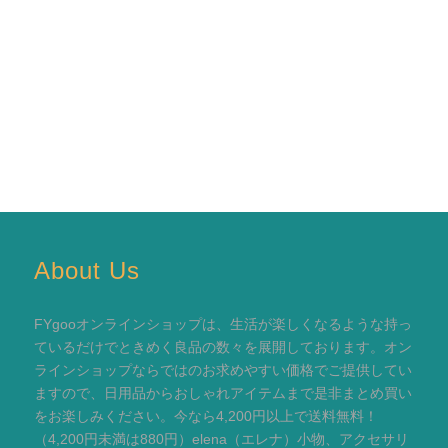
About Us
FYgooオンラインショップは、生活が楽しくなるような持っ
ているだけでときめく良品の数々を展開しております。オン
ラインショップならではのお求めやすい価格でご提供してい
ますので、日用品からおしゃれアイテムまで是非まとめ買い
をお楽しみください。今なら4,200円以上で送料無料！
（4,200円未満は880円）elena（エレナ）小物、アクセサリ