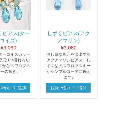
くピアス(ター
しずくピアス(アク
コイズ)
アマリン)
¥
3,080
¥
3,080
ターコイズカラー
涼し気な耳元を演出する
先取り♪揺れるた
アクアマリンピアス。し
やかなスワロフス
ずく型のスワロフスキー
キーの輝き。
がシンプルコーデに映え
ます♪
い物カゴに追加
お買い物カゴに追加