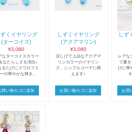
しずくイヤリング
しずくイヤリング
しず
(ターコイズ)
(アクアマリン)
¥
3,080
¥
3,080
アなターコイズカラー
涼しげで上品なアクアマ
レアな
あなたらしさを演出♪
リンカラーのイヤリン
で夏を
れるたびにスワロフス
グ。シンプルコーデに映
びに華
ーの華やかな輝き。
えます♪
お買い物カゴに追加
お買い物カゴに追加
お買