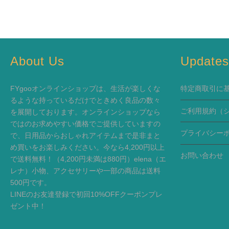
About Us
Update
FYgooオンラインショップは、生活が楽しくな
特定商取引に
るような持っているだけでときめく良品の数々
ご利用規約
（
を展開しております。オンラインショップなら
ではのお求めやすい価格でご提供していますの
プライバシー
で、日用品からおしゃれアイテムまで是非まと
め買いをお楽しみください。今なら4,200円以上
お問い合わせ
で送料無料！（4,200円未満は880円）elena（エ
レナ）小物、アクセサリーや一部の商品は送料
500円です。
LINEのお友達登録で初回10%OFFクーポンプレ
ゼント中！