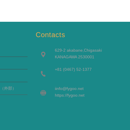
Contacts
629-2 akabane,Chigasaki
KANAGAWA 2530001
+81 (0467) 52-1377
（外部）
i
info@fygoo.net
https://fygoo.net