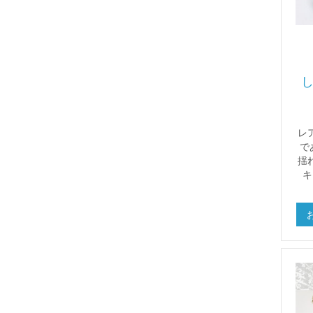
レ
で
揺
キ