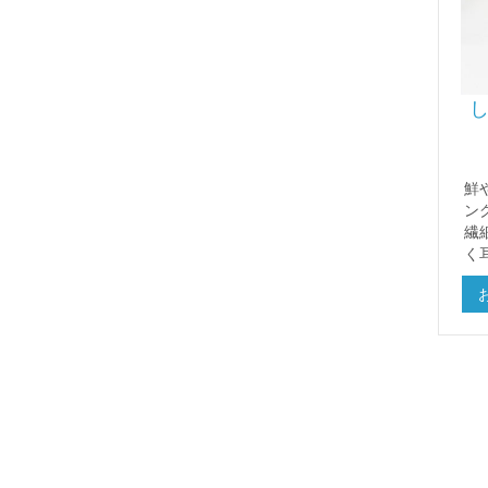
鮮
ン
繊
く