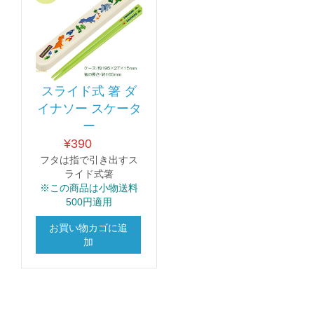
スライド式 箸 ダ
イナソー スケータ
ー
¥
390
フタは指で引き出すス
ライド式箸
※この商品は小物送料
500円適用
お買い物カゴに追
加