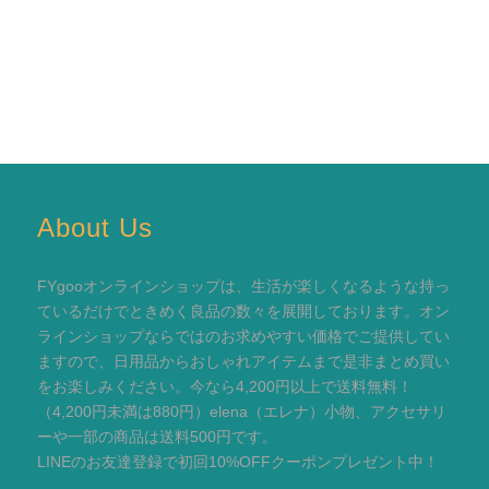
About Us
FYgooオンラインショップは、生活が楽しくなるような持っ
ているだけでときめく良品の数々を展開しております。オン
ラインショップならではのお求めやすい価格でご提供してい
ますので、日用品からおしゃれアイテムまで是非まとめ買い
をお楽しみください。今なら4,200円以上で送料無料！
（4,200円未満は880円）elena（エレナ）小物、アクセサリ
ーや一部の商品は送料500円です。
LINEのお友達登録で初回10%OFFクーポンプレゼント中！