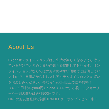
About Us
FYgooオンラインショップは、生活が楽しくなるような持っ
ているだけでときめく良品の数々を展開しております。オン
ラインショップならではのお求めやすい価格でご提供してい
ますので、日用品からおしゃれアイテムまで是非まとめ買い
をお楽しみください。今なら4,200円以上で送料無料！
（4,200円未満は880円）elena（エレナ）小物、アクセサリ
ーや一部の商品は送料500円です。
LINEのお友達登録で初回10%OFFクーポンプレゼント中！