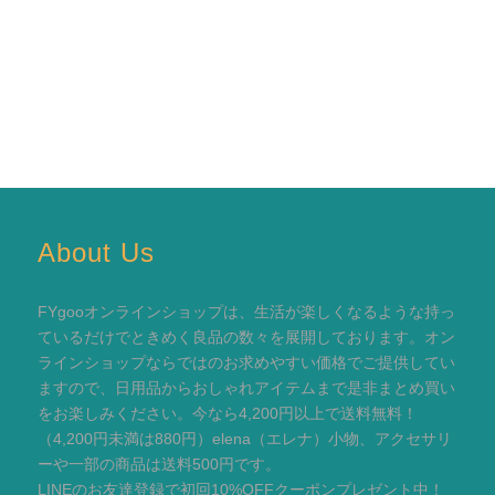
About Us
FYgooオンラインショップは、生活が楽しくなるような持っ
ているだけでときめく良品の数々を展開しております。オン
ラインショップならではのお求めやすい価格でご提供してい
ますので、日用品からおしゃれアイテムまで是非まとめ買い
をお楽しみください。今なら4,200円以上で送料無料！
（4,200円未満は880円）elena（エレナ）小物、アクセサリ
ーや一部の商品は送料500円です。
LINEのお友達登録で初回10%OFFクーポンプレゼント中！