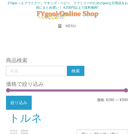
FYgoo（エフワイグー）でキッズ・ベビー、ファミリーのためのgooな日用品をお
得にまとめ買い！ 4,200円以上で送料無料!
MENU
商品検索
価格で絞り込み
最
最
価格:
¥290
—
¥390
絞り込み
低
高
トルネ
価
価
格
格