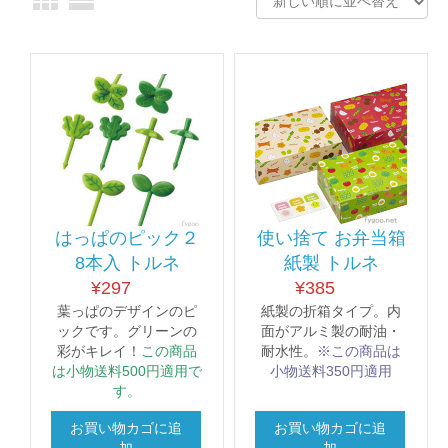
はっぱのピック２
使い捨て お弁当箱
8本入 トルネ
紙製 トルネ
¥
297
¥
385
葉っぱのデザインのピ
紙製の折箱タイプ。内
ックです。グリーンの
面がアルミ製の耐油・
彩がキレイ！
この商品
耐水性。
※この商品は
は小物送料500円適用で
小物送料350円適用
す。
お買い物カゴに追
お買い物カゴに追