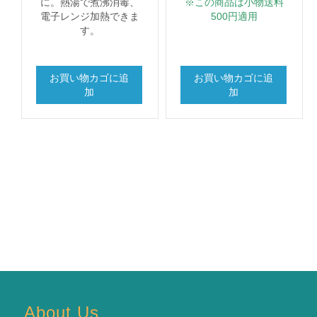
に。熱湯で煮沸消毒、
※この商品は小物送料
電子レンジ加熱できま
500円適用
す。
お買い物カゴに追
お買い物カゴに追
加
加
About Us