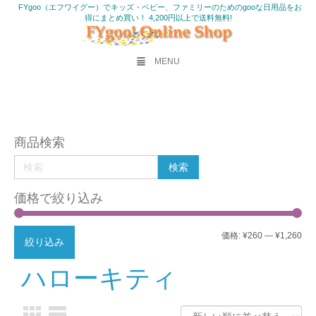
FYgoo（エフワイグー）でキッズ・ベビー、ファミリーのためのgooな日用品をお
得にまとめ買い！ 4,200円以上で送料無料!
MENU
商品検索
価格で絞り込み
最
最
価格:
¥260
—
¥1,260
絞り込み
低
高
ハローキティ
価
価
格
格