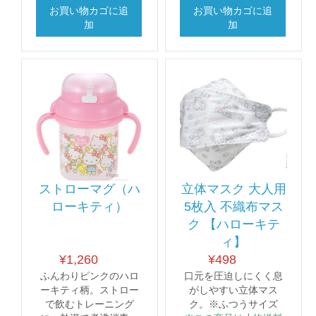
お買い物カゴに追
お買い物カゴに追
加
加
ストローマグ（ハ
立体マスク 大人用
ローキティ）
5枚入 不織布マス
ク 【ハローキテ
ィ】
¥
1,260
¥
498
ふんわりピンクのハロ
口元を圧迫しにくく息
ーキティ柄。ストロー
がしやすい立体マス
で飲むトレーニング
ク。※ふつうサイズ