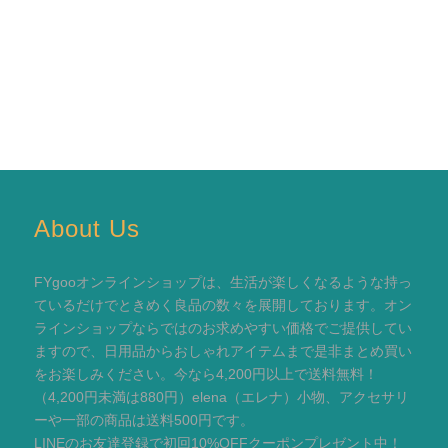
About Us
FYgooオンラインショップは、生活が楽しくなるような持っ
ているだけでときめく良品の数々を展開しております。オン
ラインショップならではのお求めやすい価格でご提供してい
ますので、日用品からおしゃれアイテムまで是非まとめ買い
をお楽しみください。今なら4,200円以上で送料無料！
（4,200円未満は880円）elena（エレナ）小物、アクセサリ
ーや一部の商品は送料500円です。
LINEのお友達登録で初回10%OFFクーポンプレゼント中！