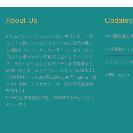
About Us
Update
FYgooオンラインショップは、生活が楽しくな
特定商取引に
るような持っているだけでときめく良品の数々
ご利用規約
（
を展開しております。オンラインショップなら
ではのお求めやすい価格でご提供していますの
プライバシー
で、日用品からおしゃれアイテムまで是非まと
め買いをお楽しみください。今なら4,200円以上
お問い合わせ
で送料無料！（4,200円未満は880円）elena（エ
レナ）小物、アクセサリーや一部の商品は送料
500円です。
LINEのお友達登録で初回10%OFFクーポンプレ
ゼント中！