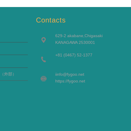
Contacts
629-2 akabane,Chigasaki
KANAGAWA 2530001
+81 (0467) 52-1377
（外部）
i
info@fygoo.net
https://fygoo.net