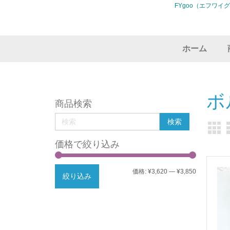
FYgoo（エフワイ
ホーム
ボ
商品検索
価格で絞り込み
最
最
価格:
¥3,620
—
¥3,850
絞り込み
低
高
価
価
格
格