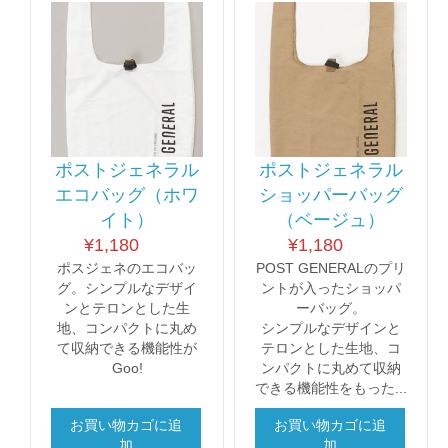
ポストジェネラル
ポストジェネラル
エコバッグ（ホワ
ショッパーバッグ
イト）
（ベージュ）
¥
1,180
¥
1,180
ポスジェネのエコバッ
POST GENERALのプリ
グ。シンプルなデザイ
ントが入ったショッパ
ンとテロンとした生
ーバッグ。
地、コンパクトに丸め
シンプルなデザインと
て収納できる機能性が
テロンとした生地、コ
Goo!
ンパクトに丸めて収納
できる機能性をもった...
お買い物カゴに追
お買い物カゴに追
加
加