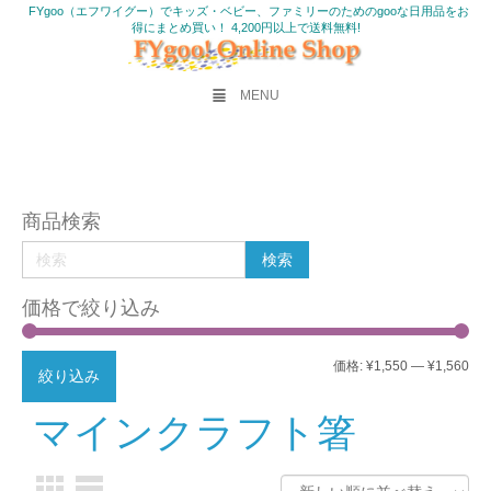
FYgoo（エフワイグー）でキッズ・ベビー、ファミリーのためのgooな日用品をお
得にまとめ買い！ 4,200円以上で送料無料!
MENU
商品検索
価格で絞り込み
最
最
価格:
¥1,550
—
¥1,560
絞り込み
低
高
マインクラフト箸
価
価
格
格