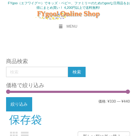
FYgoo（エフワイグー）でキッズ・ベビー、ファミリーのためのgooな日用品をお
得にまとめ買い！ 4,200円以上で送料無料!
MENU
商品検索
価格で絞り込み
最
最
価格:
¥330
—
¥440
絞り込み
低
高
保存袋
価
価
格
格