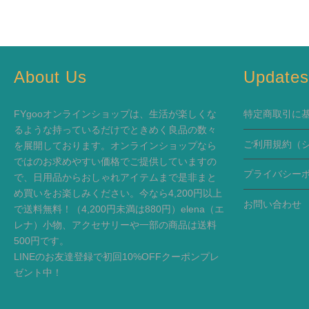
About Us
Update
FYgooオンラインショップは、生活が楽しくな
特定商取引に
るような持っているだけでときめく良品の数々
ご利用規約
（
を展開しております。オンラインショップなら
ではのお求めやすい価格でご提供していますの
プライバシー
で、日用品からおしゃれアイテムまで是非まと
め買いをお楽しみください。今なら4,200円以上
お問い合わせ
で送料無料！（4,200円未満は880円）elena（エ
レナ）小物、アクセサリーや一部の商品は送料
500円です。
LINEのお友達登録で初回10%OFFクーポンプレ
ゼント中！