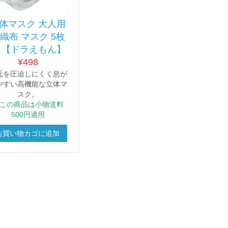
体マスク 大人用
織布 マスク 5枚
 【ドラえもん】
¥
498
元を圧迫しにくく息が
やすい高機能な立体マ
スク。
この商品は小物送料
500円適用
お買い物カゴに追加