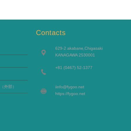
Contacts
629-2 akabane,Chigasaki
KANAGAWA 2530001
+81 (0467) 52-1377
（外部）
i
info@fygoo.net
https://fygoo.net