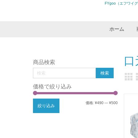
FYgoo（エフワイ
ホーム
口
商品検索
価格で絞り込み
最
最
価格:
¥490
—
¥500
絞り込み
低
高
価
価
格
格