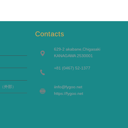
Contacts
629-2 akabane,Chigasaki
KANAGAWA 2530001
+81 (0467) 52-1377
（外部）
i
info@fygoo.net
https://fygoo.net