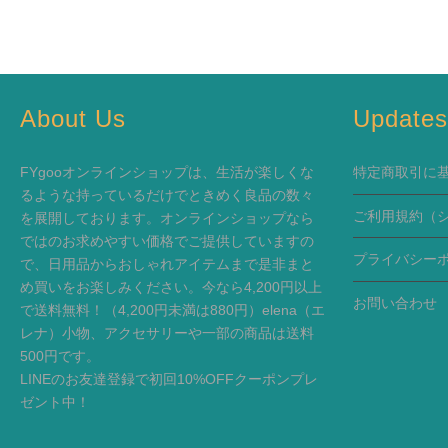
About Us
Update
FYgooオンラインショップは、生活が楽しくな
特定商取引に
るような持っているだけでときめく良品の数々
ご利用規約
（
を展開しております。オンラインショップなら
ではのお求めやすい価格でご提供していますの
プライバシー
で、日用品からおしゃれアイテムまで是非まと
め買いをお楽しみください。今なら4,200円以上
お問い合わせ
で送料無料！（4,200円未満は880円）elena（エ
レナ）小物、アクセサリーや一部の商品は送料
500円です。
LINEのお友達登録で初回10%OFFクーポンプレ
ゼント中！