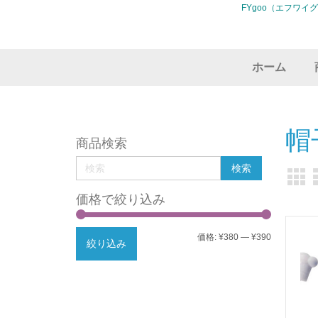
FYgoo（エフワイ
ホーム
帽
商品検索
価格で絞り込み
最
最
価格:
¥380
—
¥390
絞り込み
低
高
価
価
格
格