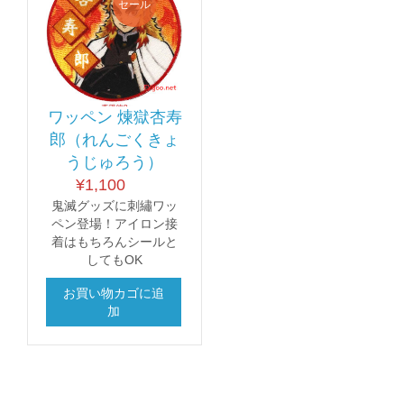
セール
ワッペン 煉獄杏寿
郎（れんごくきょ
うじゅろう）
¥
1,100
鬼滅グッズに刺繡ワッ
ペン登場！アイロン接
着はもちろんシールと
してもOK
お買い物カゴに追
加