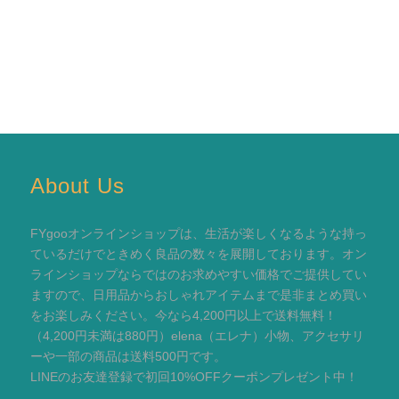
About Us
FYgooオンラインショップは、生活が楽しくなるような持っ
ているだけでときめく良品の数々を展開しております。オン
ラインショップならではのお求めやすい価格でご提供してい
ますので、日用品からおしゃれアイテムまで是非まとめ買い
をお楽しみください。今なら4,200円以上で送料無料！
（4,200円未満は880円）elena（エレナ）小物、アクセサリ
ーや一部の商品は送料500円です。
LINEのお友達登録で初回10%OFFクーポンプレゼント中！