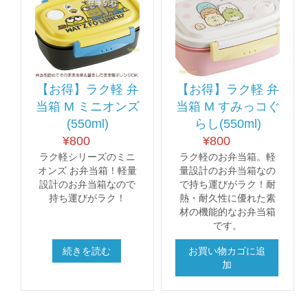
在庫切れ
【お得】ラク軽 弁
【お得】ラク軽 弁
当箱 M ミニオンズ
当箱 M すみっコぐ
(550ml)
らし(550ml)
¥
800
¥
800
ラク軽シリーズのミニ
ラク軽のお弁当箱。軽
オンズ お弁当箱！軽量
量設計のお弁当箱なの
設計のお弁当箱なので
で持ち運びがラク！耐
持ち運びがラク！
熱・耐久性に優れた素
材の機能的なお弁当箱
です。
続きを読む
お買い物カゴに追
加