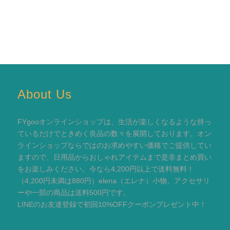
About Us
FYgooオンラインショップは、生活が楽しくなるような持っ
ているだけでときめく良品の数々を展開しております。オン
ラインショップならではのお求めやすい価格でご提供してい
ますので、日用品からおしゃれアイテムまで是非まとめ買い
をお楽しみください。今なら4,200円以上で送料無料！
（4,200円未満は880円）elena（エレナ）小物、アクセサリ
ーや一部の商品は送料500円です。
LINEのお友達登録で初回10%OFFクーポンプレゼント中！