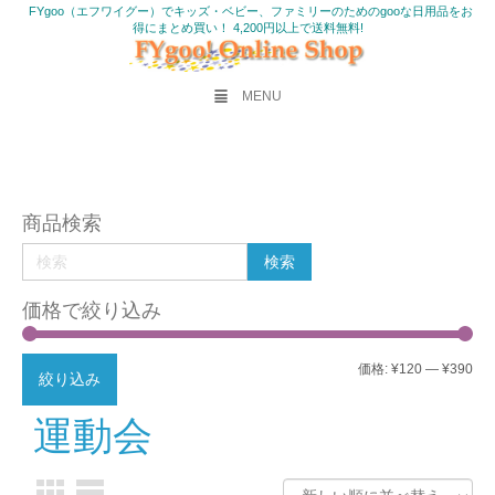
FYgoo（エフワイグー）でキッズ・ベビー、ファミリーのためのgooな日用品をお
得にまとめ買い！ 4,200円以上で送料無料!
MENU
商品検索
価格で絞り込み
最
最
価格:
¥120
—
¥390
絞り込み
低
高
運動会
価
価
格
格