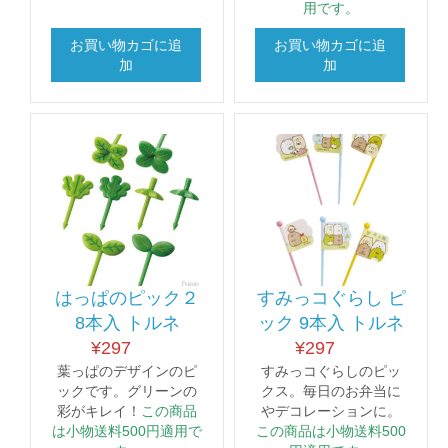
用です。
お買い物カゴに追
お買い物カゴに追
加
加
はっぱのピック２
すみっコぐらし ピ
8本入 トルネ
ック 9本入 トルネ
¥
297
¥
297
葉っぱのデザインのピ
すみっコぐらしのピッ
ックです。グリーンの
クス。毎日のお弁当に
彩がキレイ！
この商品
やデコレーションに。
は小物送料500円適用で
この商品は小物送料500