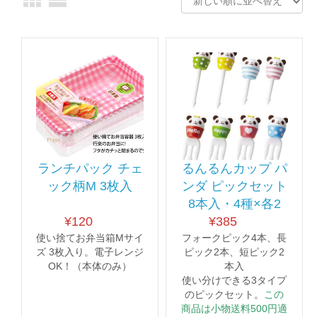
ランチパック チェ
るんるんカップ パ
ック柄M 3枚入
ンダ ピックセット
8本入・4種×各2
¥
120
¥
385
使い捨てお弁当箱Mサイ
フォークピック4本、長
ズ 3枚入り。電子レンジ
ピック2本、短ピック2
OK！（本体のみ）
本入
使い分けできる3タイプ
のピックセット。
この
商品は小物送料500円適