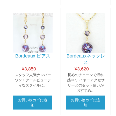
Bordeaux ピアス
Bordeauxネックレ
ス
¥
3,850
¥
3,620
スタッフ人気ナンバー
長めのチェーンで揺れ
ワン！クールビューテ
感UP。イヤーアクセサ
ィなスタイルに。
リーとのセット使いが
おすすめ。
お買い物カゴに追
お買い物カゴに追
加
加