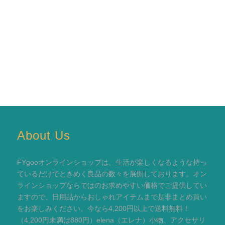
About Us
FYgooオンラインショップは、生活が楽しくなるような持っ
ているだけでときめく良品の数々を展開しております。オン
ラインショップならではのお求めやすい価格でご提供してい
ますので、日用品からおしゃれアイテムまで是非まとめ買い
をお楽しみください。今なら4,200円以上で送料無料！
（4,200円未満は880円）elena（エレナ）小物、アクセサリ