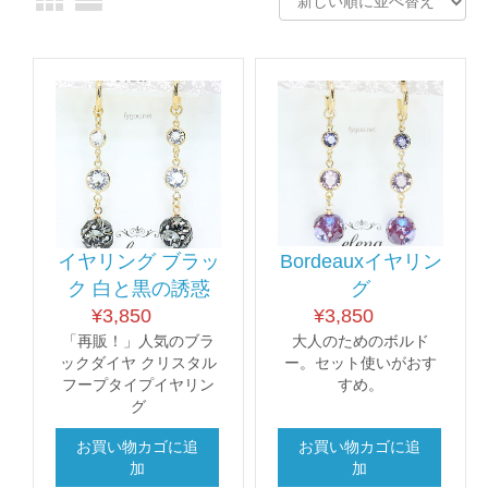
イヤリング ブラッ
Bordeauxイヤリン
ク 白と黒の誘惑
グ
¥
3,850
¥
3,850
「再販！」人気のブラ
大人のためのボルド
ックダイヤ クリスタル
ー。セット使いがおす
フープタイプイヤリン
すめ。
グ
お買い物カゴに追
お買い物カゴに追
加
加