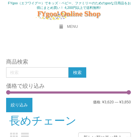
FYgoo（エフワイグー）でキッズ・ベビー、ファミリーのためのgooな日用品をお
得にまとめ買い！ 4,200円以上で送料無料!
MENU
商品検索
価格で絞り込み
最
最
価格:
¥3,620
—
¥3,850
絞り込み
低
高
長めチェーン
価
価
格
格