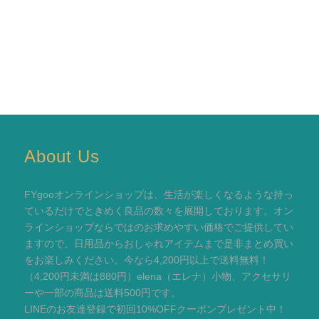
About Us
FYgooオンラインショップは、生活が楽しくなるような持っ
ているだけでときめく良品の数々を展開しております。オン
ラインショップならではのお求めやすい価格でご提供してい
ますので、日用品からおしゃれアイテムまで是非まとめ買い
をお楽しみください。今なら4,200円以上で送料無料！
（4,200円未満は880円）elena（エレナ）小物、アクセサリ
ーや一部の商品は送料500円です。
LINEのお友達登録で初回10%OFFクーポンプレゼント中！