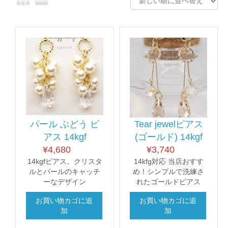
パール ぶどう ピ
Tear jewelピアス
アス 14kgf
(ゴールド) 14kgf
¥
4,680
¥
3,740
14kgfピアス。クリスタ
14kfg対応 当店おすす
ルとパールのキャッチ
め！シンプルで洗練さ
ーなデザイン
れたゴールドピアス
お買い物カゴに追
お買い物カゴに追
加
加