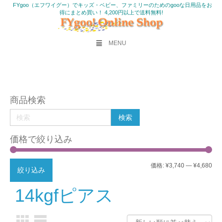
FYgoo（エフワイグー）でキッズ・ベビー、ファミリーのためのgooな日用品をお
得にまとめ買い！ 4,200円以上で送料無料!
MENU
商品検索
価格で絞り込み
最
最
価格:
¥3,740
—
¥4,680
絞り込み
低
高
14kgfピアス
価
価
格
格