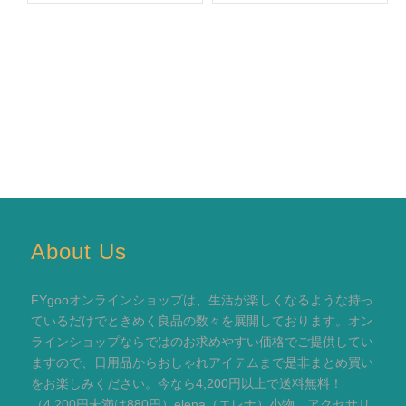
About Us
FYgooオンラインショップは、生活が楽しくなるような持っ
ているだけでときめく良品の数々を展開しております。オン
ラインショップならではのお求めやすい価格でご提供してい
ますので、日用品からおしゃれアイテムまで是非まとめ買い
をお楽しみください。今なら4,200円以上で送料無料！
（4,200円未満は880円）elena（エレナ）小物、アクセサリ