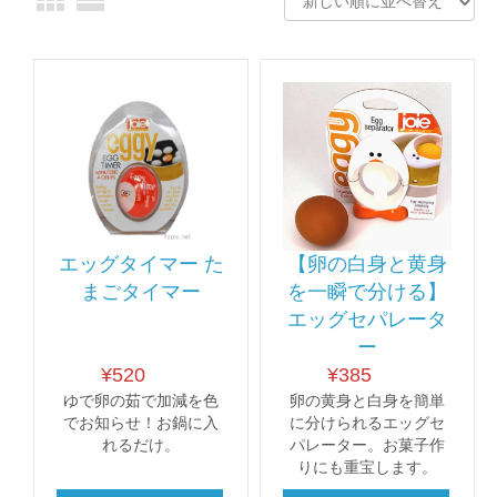
エッグタイマー た
【卵の白身と黄身
まごタイマー
を一瞬で分ける】
エッグセパレータ
ー
¥
520
¥
385
ゆで卵の茹で加減を色
卵の黄身と白身を簡単
でお知らせ！お鍋に入
に分けられるエッグセ
れるだけ。
パレーター。お菓子作
りにも重宝します。