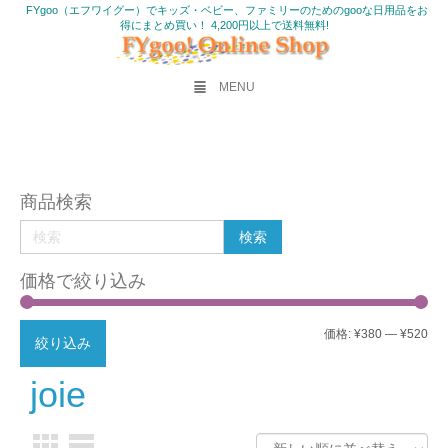
FYgoo（エフワイグー）でキッズ・ベビー、ファミリーのためのgooな日用品をお
得にまとめ買い！ 4,200円以上で送料無料!
MENU
商品検索
価格で絞り込み
最
最
価格:
¥380
—
¥520
絞り込み
低
高
joie
価
価
格
格