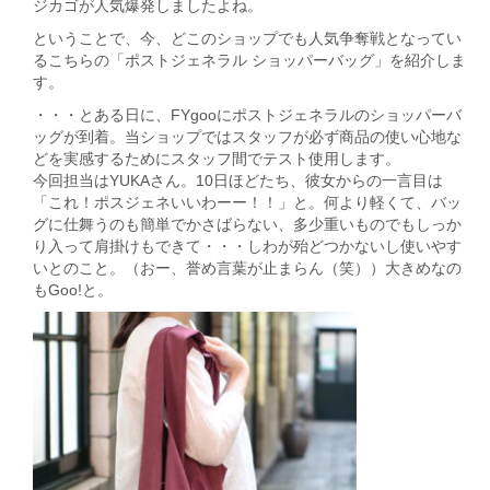
ジカゴが人気爆発しましたよね。
ということで、今、どこのショップでも人気争奪戦となってい
るこちらの「ポストジェネラル ショッパーバッグ」を紹介しま
す。
・・・とある日に、FYgooにポストジェネラルのショッパーバ
ッグが到着。当ショップではスタッフが必ず商品の使い心地な
どを実感するためにスタッフ間でテスト使用します。
今回担当はYUKAさん。10日ほどたち、彼女からの一言目は
「これ！ポスジェネいいわーー！！」と。何より軽くて、バッ
グに仕舞うのも簡単でかさばらない、多少重いものでもしっか
り入って肩掛けもできて・・・しわが殆どつかないし使いやす
いとのこと。（おー、誉め言葉が止まらん（笑））大きめなの
もGoo!と。