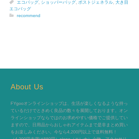
エコバッグ
,
ショッパーバッグ
,
ポストジェネラル
,
大き目
エコバッグ
recommend
About Us
FYgooオンラインショップは、生活が楽しくなるような持っ
ているだけでときめく良品の数々を展開しております。オン
ラインショップならではのお求めやすい価格でご提供してい
ますので、日用品からおしゃれアイテムまで是非まとめ買い
をお楽しみください。今なら4,200円以上で送料無料！