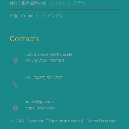
仲介手数料無料のゼロシステムズ（外部）
FYgoo Yahoo!ショッピング店
Contacts
629-2 akabane,Chigasaki
KANAGAWA 2530001
+81 (0467) 52-1377
i
info@fygoo.net
https://fygoo.net
© 2024 Copyright. FYgoo online shop.All Rights Reserved.