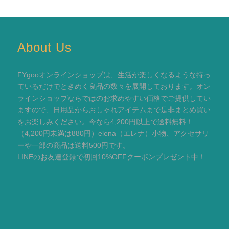
About Us
FYgooオンラインショップは、生活が楽しくなるような持っ
ているだけでときめく良品の数々を展開しております。オン
ラインショップならではのお求めやすい価格でご提供してい
ますので、日用品からおしゃれアイテムまで是非まとめ買い
をお楽しみください。今なら4,200円以上で送料無料！
（4,200円未満は880円）elena（エレナ）小物、アクセサリ
ーや一部の商品は送料500円です。
LINEのお友達登録で初回10%OFFクーポンプレゼント中！