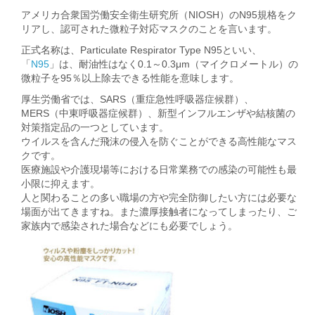
アメリカ合衆国労働安全衛生研究所（NIOSH）のN95規格をク
リアし、認可された微粒子対応マスクのことを言います。
正式名称は、Particulate Respirator Type N95といい、
「
N95
」は、耐油性はなく0.1～0.3μm（マイクロメートル）の
微粒子を95％以上除去できる性能を意味します。
厚生労働省では、SARS（重症急性呼吸器症候群）、
MERS（中東呼吸器症候群）、新型インフルエンザや結核菌の
対策指定品の一つとしています。
ウイルスを含んだ飛沫の侵入を防ぐことができる高性能なマス
クです。
医療施設や介護現場等における日常業務での感染の可能性も最
小限に抑えます。
人と関わることの多い職場の方や完全防御したい方には必要な
場面が出てきますね。また濃厚接触者になってしまったり、ご
家族内で感染された場合などにも必要でしょう。