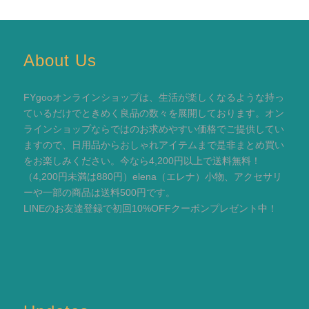
About Us
FYgooオンラインショップは、生活が楽しくなるような持っ
ているだけでときめく良品の数々を展開しております。オン
ラインショップならではのお求めやすい価格でご提供してい
ますので、日用品からおしゃれアイテムまで是非まとめ買い
をお楽しみください。今なら4,200円以上で送料無料！
（4,200円未満は880円）elena（エレナ）小物、アクセサリ
ーや一部の商品は送料500円です。
LINEのお友達登録で初回10%OFFクーポンプレゼント中！