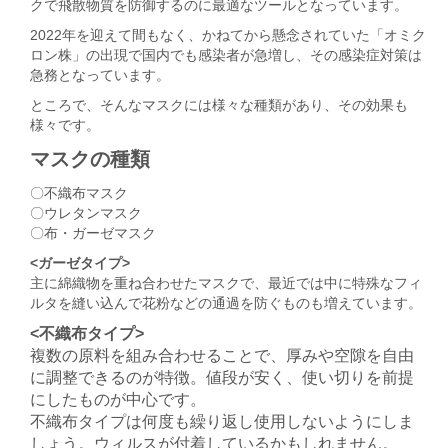
クで飛散物質を防御するのに最適なツールとなっています。
2022年を迎えて間もなく、かねてから懸念されていた「オミク
ロン株」の出現で国内でも感染者が急増し、その感染症対策は
急務となっています。
ところで、そんなマスクには様々な種類があり、その効果も
様々です。
マスクの種類
〇不織布マスク
〇ウレタンマスク
〇布・ガーゼマスク
<ガーゼタイプ>
主に綿織物を重ね合わせたマスクで、最近では中に特殊なフィ
ルタを縫い込んで花粉などの通過を防ぐものも増えています。
<不織布タイプ>
複数の原料を組み合わせることで、厚みや空隙を自由
に調整できるのが特徴。値段が安く、使い切りを前提
にしたものが中心です。
不織布タイプは何度も繰り返し使用しないようにしま
しょう。ウィルスが付着しているかもしれません。