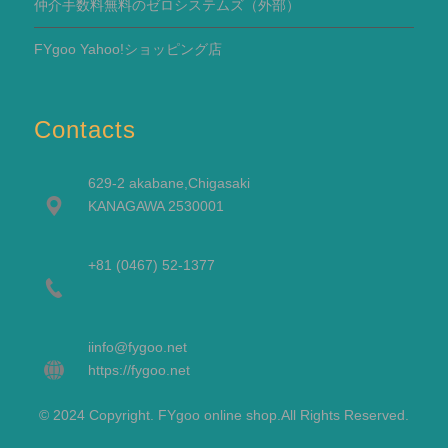
仲介手数料無料のゼロシステムズ（外部）
FYgoo Yahoo!ショッピング店
Contacts
629-2 akabane,Chigasaki
KANAGAWA 2530001
+81 (0467) 52-1377
i
info@fygoo.net
https://fygoo.net
© 2024 Copyright. FYgoo online shop.All Rights Reserved.