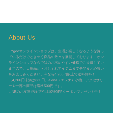
About Us
FYgooオンラインショップは、生活が楽しくなるような持っ
ているだけでときめく良品の数々を展開しております。オン
ラインショップならではのお求めやすい価格でご提供してい
ますので、日用品からおしゃれアイテムまで是非まとめ買い
をお楽しみください。今なら4,200円以上で送料無料！
（4,200円未満は880円）elena（エレナ）小物、アクセサリ
ーや一部の商品は送料500円です。
LINEのお友達登録で初回10%OFFクーポンプレゼント中！