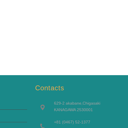
Contacts
629-2 akabane,Chigasaki
KANAGAWA 2530001
+81 (0467) 52-1377