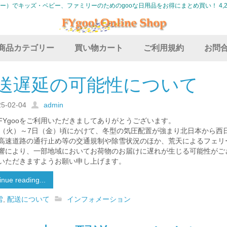
グー）でキッズ・ベビー、ファミリーのためのgooな日用品をお得にまとめ買い！ 4,2
商品カテゴリー
買い物カート
ご利用規約
お問
送遅延の可能性について
25-02-04
admin
FYgooをご利用いただきましてありがとうございます。
日（火）～7日（金）頃にかけて、冬型の気圧配置が強まり北日本から西
高速道路の通行止め等の交通規制や除雪状況のほか、荒天によるフェリ
響により、一部地域においてお荷物のお届けに遅れが生じる可能性がご
いただきますようお願い申し上げます。
inue reading...
雪
,
配送について
インフォメーション