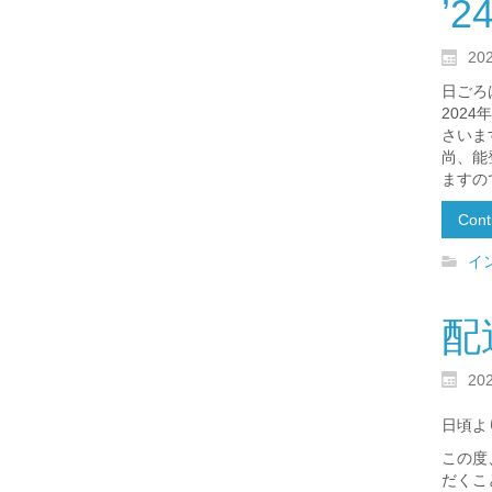
’
20
日ごろ
202
さいま
尚、能
ますの
Cont
イ
配
20
日頃よ
この度
だくこ