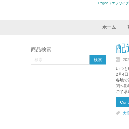
FYgoo（エフワイ
ホーム
配
商品検索
20
いつも
2月4
各地で
関へ影
ご了承
Cont
大