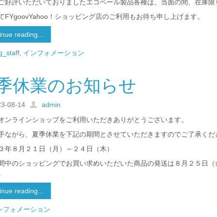
ご好評いただいておりましたエコベール製品各種は、当面の間、在庫限
てFYgoovYahoo！ショッピング店のご利用もお待ち申し上げます。
inue reading...
g_staff
,
インフォメーション
季休業のお知らせ
23-08-14
admin
ooオンラインショップをご利用いただきありがとうございます。
手ながら、夏季休業を下記の期間とさせていただきますのでご了承くだ
３年８月２１日（月）～２４日（木）
間中のショッピングでお買い求めいただいた商品の発送は８月２５日（
。
inue reading...
ンフォメーション