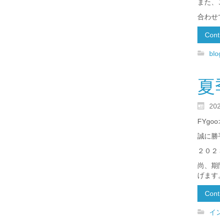
また、
合わせ
Cont
blo
夏
20
FYg
誠に勝
２０２
尚、期
げます
Cont
イ