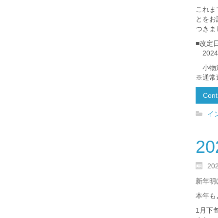
これま
とをお
つきま
■改定
202
小物送
※通常
Cont
イ
2
20
新年明
本年も
1月下