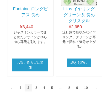
Fontaine ロングピ
Lilas イヤリング
アス 長め
グリーン系 長め
クリスタル
¥
3,440
¥
2,950
ジャスミンカラーでま
涼し気で軽やかなイヤ
とめたデザインがゆら
リング。グリーンが耳
ゆら耳元を彩ります。
元で揺れて気分が上が
る♪
お買い物カゴに追
続きを読む
加
←
1
2
3
4
5
…
8
9
10
→