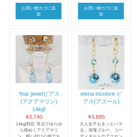
お買い物カゴに追
お買い物カゴに追
加
加
Tear jewelピアス
elena tricolore ピ
(アクアマリン)
アス(アズール)
14kgf
¥
3,740
¥
3,685
14kgf対応 耳元でゆらゆ
大人女子もきっとハマ
ら煌めくアクアマリ
る、深海ブルー。コー
ン。軽い付け心地でお
ディネートのアクセン