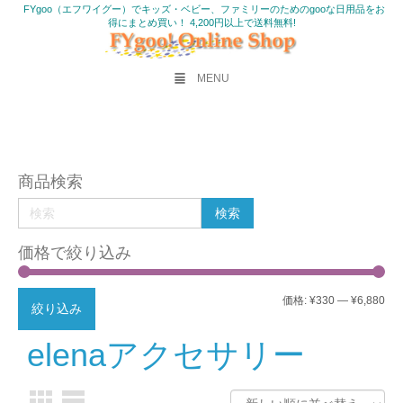
FYgoo（エフワイグー）でキッズ・ベビー、ファミリーのためのgooな日用品をお
得にまとめ買い！ 4,200円以上で送料無料!
MENU
商品検索
価格で絞り込み
最
最
価格:
¥330
—
¥6,880
絞り込み
低
高
elenaアクセサリー
価
価
格
格