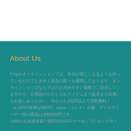
About Us
FYgooオンラインショップは、生活が楽しくなるような持っ
ているだけでときめく良品の数々を展開しております。オン
ラインショップならではのお求めやすい価格でご提供してい
ますので、日用品からおしゃれアイテムまで是非まとめ買い
をお楽しみください。今なら4,200円以上で送料無料！
（4,200円未満は880円）elena（エレナ）小物、アクセサリ
ーや一部の商品は送料500円です。
LINEのお友達登録で初回10%OFFクーポンプレゼント中！