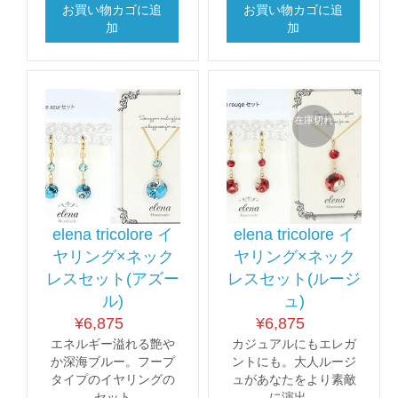
お買い物カゴに追
お買い物カゴに追
加
加
在庫切れ
elena tricolore イ
elena tricolore イ
ヤリング×ネック
ヤリング×ネック
レスセット(アズー
レスセット(ルージ
ル)
ュ)
¥
6,875
¥
6,875
エネルギー溢れる艶や
カジュアルにもエレガ
か深海ブルー。フープ
ントにも。大人ルージ
タイプのイヤリングの
ュがあなたをより素敵
セット
に演出。