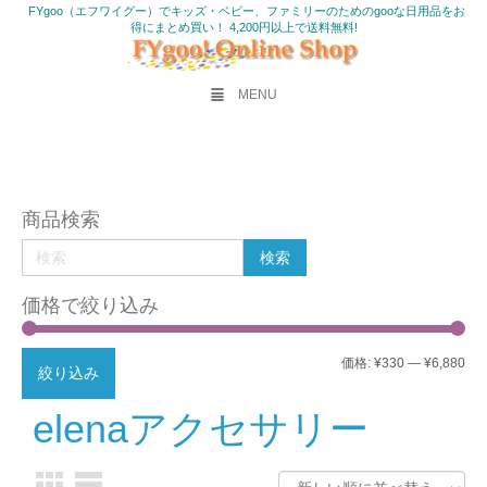
FYgoo（エフワイグー）でキッズ・ベビー、ファミリーのためのgooな日用品をお
得にまとめ買い！ 4,200円以上で送料無料!
MENU
商品検索
価格で絞り込み
最
最
価格:
¥330
—
¥6,880
絞り込み
低
高
elenaアクセサリー
価
価
格
格