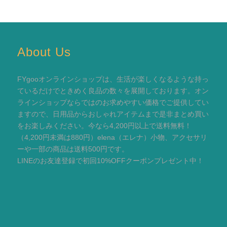
About Us
FYgooオンラインショップは、生活が楽しくなるような持っ
ているだけでときめく良品の数々を展開しております。オン
ラインショップならではのお求めやすい価格でご提供してい
ますので、日用品からおしゃれアイテムまで是非まとめ買い
をお楽しみください。今なら4,200円以上で送料無料！
（4,200円未満は880円）elena（エレナ）小物、アクセサリ
ーや一部の商品は送料500円です。
LINEのお友達登録で初回10%OFFクーポンプレゼント中！