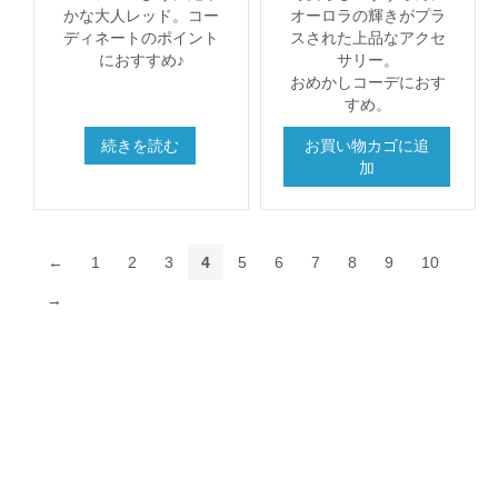
かな大人レッド。コー
オーロラの輝きがプラ
ディネートのポイント
スされた上品なアクセ
におすすめ♪
サリー。
おめかしコーデにおす
すめ。
続きを読む
お買い物カゴに追
加
←
1
2
3
4
5
6
7
8
9
10
→