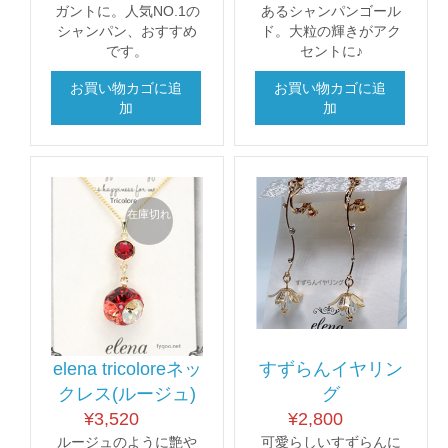
ガントに。人気NO.1の
あるシャンパンゴール
シャンパン、おすすめ
ド。大粒の輝きがアク
です。
セントに♪
お買い物カゴに追
お買い物カゴに追
加
加
在庫切れ
elena tricoloreネッ
すずらんイヤリン
クレス(ルージュ)
グ
¥
3,520
¥
2,800
ルージュのように艶や
可愛らしいすずらんに