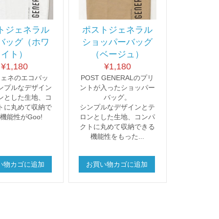
トジェネラル
ポストジェネラル
バッグ（ホワ
ショッパーバッグ
イト）
（ベージュ）
¥
1,180
¥
1,180
ジェネのエコバッ
POST GENERALのプリ
ンプルなデザイン
ントが入ったショッパー
ンとした生地、コ
バッグ。
トに丸めて収納で
シンプルなデザインとテ
機能性がGoo!
ロンとした生地、コンパ
クトに丸めて収納できる
機能性をもった...
い物カゴに追加
お買い物カゴに追加