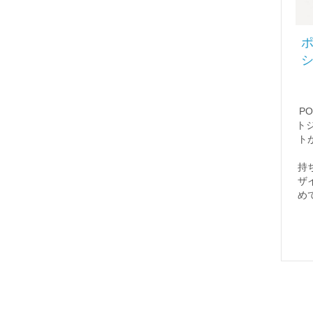
PO
ト
ト
持
ザ
め