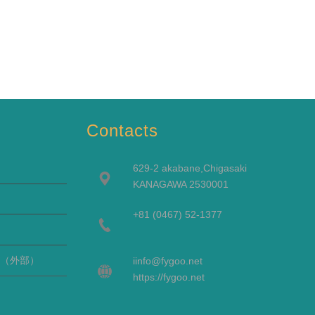
Contacts
629-2 akabane,Chigasaki
KANAGAWA 2530001
+81 (0467) 52-1377
（外部）
i
info@fygoo.net
https://fygoo.net