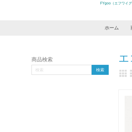
FYgoo（エフワイ
ホーム
エ
商品検索