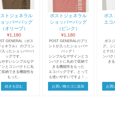
ポストジェネラル
ポストジェネラル
ポス
ショッパーバッグ
ショッパーバッグ
エコ
（オリーブ）
（ピンク）
¥
1,180
¥
1,180
ST GENERAL（ポス
POST GENERALのプリ
ポス
ジェネラル） のプリン
ントが入ったショッパー
グ。シ
が入ったショッパーバ
バッグ！
とテロ
ッグです。
シンプルなデザインとコ
ンパク
ちやすいシンプルなデ
ンパクトに丸めて収納で
きる
インとコンパクトに丸
きる機能性をもった
て収納できる機能性を
エコバッグです。とって
もった...
も使いやすいですよ！...
続きを読む
お買い物カゴに追加
お買