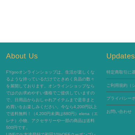
About Us
Update
FYgooオンラインショップは、生活が楽しくな
特定商取引に
るような持っているだけでときめく良品の数々
ご利用規約
（
を展開しております。オンラインショップなら
ではのお求めやすい価格でご提供していますの
プライバシー
で、日用品からおしゃれアイテムまで是非まと
め買いをお楽しみください。今なら4,200円以上
お問い合わせ
で送料無料！（4,200円未満は880円）elena（エ
レナ）小物、アクセサリーや一部の商品は送料
500円です。
LINEのお友達登録で初回10%OFFクーポンプレ