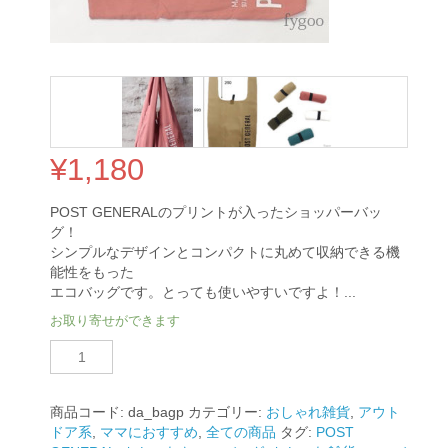
¥
1,180
POST GENERALのプリントが入ったショッパーバッ
グ！
シンプルなデザインとコンパクトに丸めて収納できる機
能性をもった
エコバッグです。とっても使いやすいですよ！...
お取り寄せができます
ポ
ス
ト
ジ
商品コード:
da_bagp
カテゴリー:
おしゃれ雑貨
,
アウト
ェ
ドア系
,
ママにおすすめ
,
全ての商品
タグ:
POST