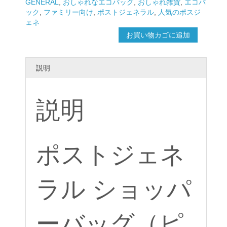
ネ
GENERAL
,
おしゃれなエコバッグ
,
おしゃれ雑貨
,
エコバ
ラ
ック
,
ファミリー向け
,
ポストジェネラル
,
人気のポスジ
ル
ェネ
シ
お買い物カゴに追加
ョ
ッ
パ
説明
ー
バ
ッ
説明
グ
（ピ
ン
ク）
個
ポストジェネ
ラル ショッパ
ーバッグ（ピ