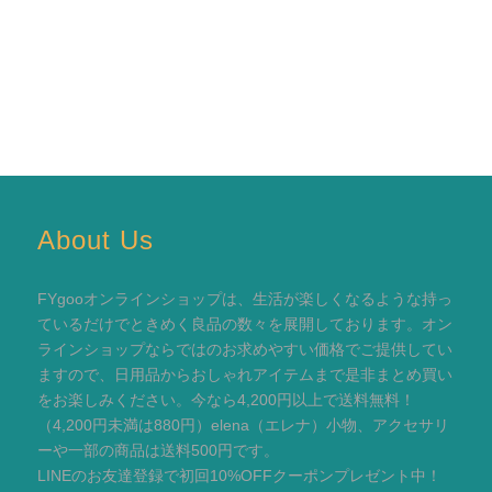
About Us
FYgooオンラインショップは、生活が楽しくなるような持っ
ているだけでときめく良品の数々を展開しております。オン
ラインショップならではのお求めやすい価格でご提供してい
ますので、日用品からおしゃれアイテムまで是非まとめ買い
をお楽しみください。今なら4,200円以上で送料無料！
（4,200円未満は880円）elena（エレナ）小物、アクセサリ
ーや一部の商品は送料500円です。
LINEのお友達登録で初回10%OFFクーポンプレゼント中！