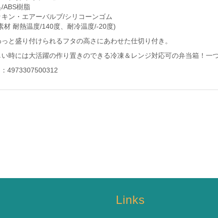
/ABS樹脂
ッキン・エアーバルブ/シリコーンゴム
素材 耐熱温度/140度、耐冷温度/-20度)
わっと盛り付けられるフタの高さにあわせた仕切り付き。
しい時には大活躍の作り置きのできる冷凍＆レンジ対応可の弁当箱！一
N：4973307500312
s
Links