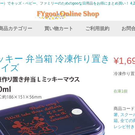
グー）でキッズ・ベビー、ファミリーのためのgooな日用品をお得にまとめ買い！ 4,2
商品カテゴリー
買い物カート
ご利用規約
お問
ッキー 弁当箱 冷凍作り置き
¥
1,6
サイズ
冷凍作り置
在庫1個
ミ
ッ
商品コード
キ
箸
,
スクー
ー
箱
,
全ての
弁
レシピ付き
当