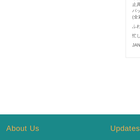
止具
パ
(全
ふ
忙
JA
About Us
Update