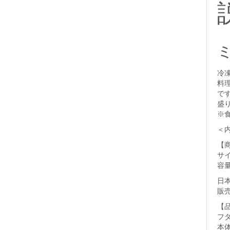
冷
料
で
盛
※
＜
【
サイ
容量
日
販
【
フ
本