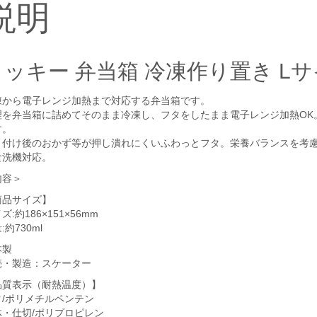
説明
ミッキー 弁当箱 冷凍作り置き L
凍から電子レンジ加熱まで対応する弁当箱です。
理を弁当箱に詰めてそのまま冷凍し、フタをしたまま電子レンジ加熱OK
す。
り付け後のおかず等が押し潰れにくいふわっとフタ。栄養バランスを考
食洗機対応。
内容＞
商品サイズ】
ズ:約186×151×56mm
:約730ml
本製
売・製造：スケーター
品質表示（耐熱温度）】
タ/ポリメチルペンテン
体・仕切/ポリプロピレン