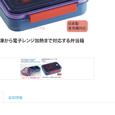
箱
冷
凍
作
り
置
き
L
サ
イ
ズ
個
追加情報