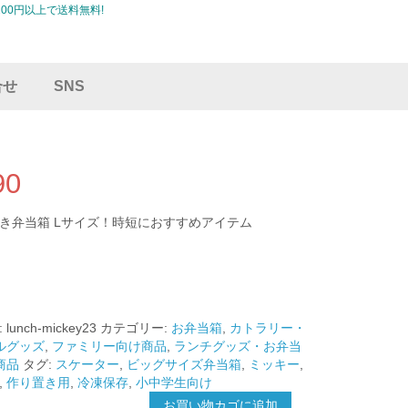
00円以上で送料無料!
合せ
SNS
90
き弁当箱 Lサイズ！時短におすすめアイテム
:
lunch-mickey23
カテゴリー:
お弁当箱
,
カトラリー・
ルグッズ
,
ファミリー向け商品
,
ランチグッズ・お弁当
商品
タグ:
スケーター
,
ビッグサイズ弁当箱
,
ミッキー
,
,
作り置き用
,
冷凍保存
,
小中学生向け
お買い物カゴに追加